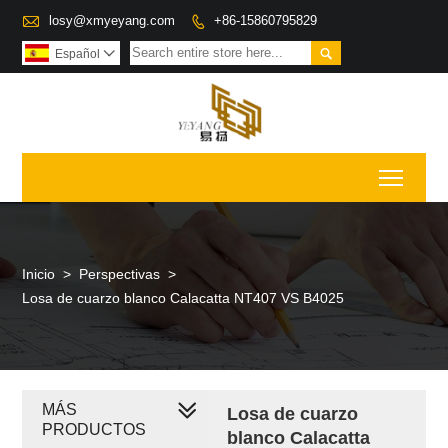

losy@xmyeyang.com
+86-15860795829


Español

Toggl
Inicio
>
Perspectivas
>
Losa de cuarzo blanco Calacatta NT407 VS B4025
MÁS
Losa de cuarzo
PRODUCTOS
blanco Calacatta