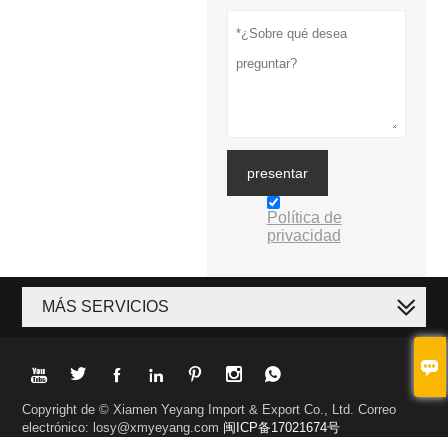
presentar
Política de
privacidad
MÁS SERVICIOS








Copyright de © Xiamen Yeyang Import & Export Co., Ltd. Correo
electrónico: losy@xmyeyang.com
闽ICP备17021674号