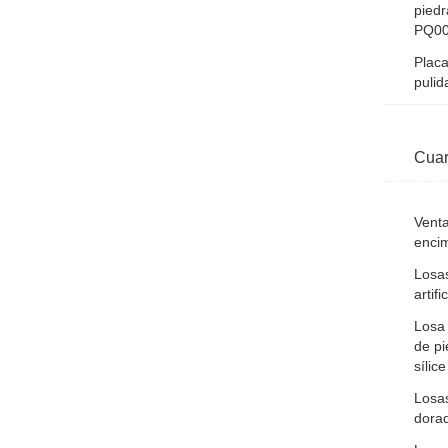
piedr
PQ0
Placa
puli
Cuar
Venta
enci
Losas
artif
Losa 
de pi
sílice
Losas
dora