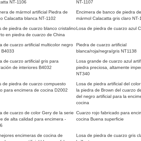
catta NT-1106
NT-1107
era de mármol artificial Piedra de
Encimera de banco de piedra de
zo Calacatta blanca NT-1102
mármol Calacatta gris claro NT-
 de piedra de cuarzo blanco cristalino
Losa de piedra de cuarzo azul Cr
to en piedra de cuarzo de China
a de cuarzo artificial multicolor negro
Piedra de cuarzo artificial
s B4033
blanca/roja/negra/gris NT1138
a de cuarzo artificial gris para
Losa grande de cuarzo azul artifi
ación de interiores B4032
piedra preciosa, altamente imp
NT340
s de piedra de cuarzo compuesto
Losa de piedra artificial del colo
co para encimera de cocina D2002
la piedra de Brown del cuarzo d
del negro artificial para la encim
cocina
a de cuarzo de color Gery de la serie
Cuarzo rojo fabricado para enc
e de alta calidad para encimera -
cocina Buena superficie
6
mejores encimeras de cocina de
Losa de piedra de cuarzo gris cl