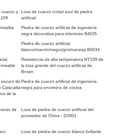
 cuarzo y
Losa de cuarzo cristal azul de piedra
1109
artificial
istalita
Piedra de cuarzo artificial de ingeniería
negra decorativa para interiores B4035
Piedra de cuarzo artificial
blanco/marrón/negro/gris/naranja B4034
cial,
Resistencia da alta temperatura NT339 de
ermeable
la losa grande del cuarzo artificial de
Brown
r oscuro de
Piedra de cuarzo artificial de ingeniería
e Calacatta
negra para encimera de cocina
era de la
imeras de
Losa de piedra de cuarzo artificial del
proveedor de China - D2001
aro
Losa de piedra de cuarzo blanco brillante