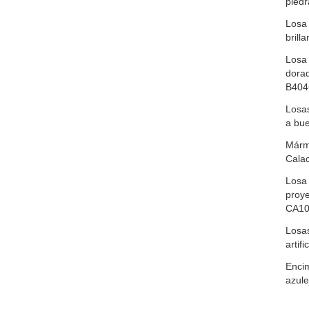
piedr
Losa 
brilla
Losa 
dora
B404
Losas
a bue
Mármo
Cala
Losa 
proye
CA1
Losas
artif
Encim
azule