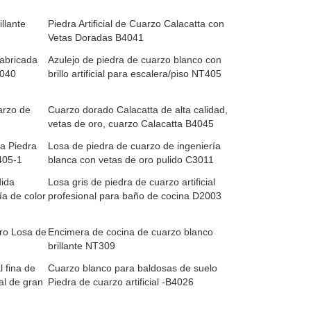
llante
Piedra Artificial de Cuarzo Calacatta con
Vetas Doradas B4041
fabricada
Azulejo de piedra de cuarzo blanco con
4040
brillo artificial para escalera/piso NT405
arzo de
Cuarzo dorado Calacatta de alta calidad,
vetas de oro, cuarzo Calacatta B4045
a Piedra
Losa de piedra de cuarzo de ingeniería
405-1
blanca con vetas de oro pulido C3011
dida
Losa gris de piedra de cuarzo artificial
ía de color
profesional para baño de cocina D2003
gro Losa de
Encimera de cocina de cuarzo blanco
brillante NT309
 fina de
Cuarzo blanco para baldosas de suelo
al de gran
Piedra de cuarzo artificial -B4026