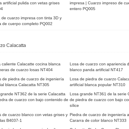
a artificial pulida con vetas grises
impresa | Cuarzo impreso de cu
04
entero PQ005
 de cuarzo impresa con tinta 3D y
da de cuerpo completo PQ002
zo Calacatta
 caliente Calacatte cocina blanca
Losa de cuarzo con apariencia 
meras de cuarzo losas NT404
blanco panda artificial NT417
 de piedra de cuarzo de ingeniería
Losa de piedra de cuarzo Calaca
icial blanca Calacatta NT305
artificial blanca popular NT310
grande NT362 de la serie Calacatta
Losa grande NT361 de la serie 
edra de cuarzo con bajo contenido de
de piedra de cuarzo con bajo co
sílice
 de cuarzo blanco con vetas grises y
Piedra de cuarzo de ingeniería art
das B4037-1
Cararra de color blanco NT333