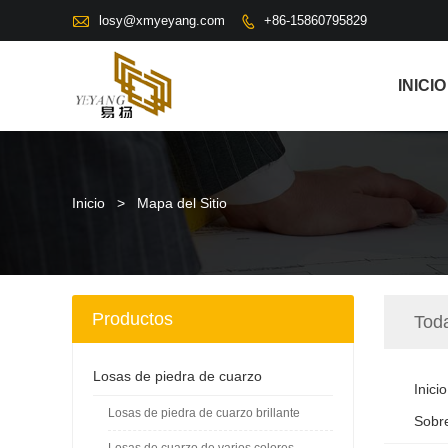

losy@xmyeyang.com
+86-15860795829

INICIO
Inicio
>
Mapa del Sitio
Productos
Tod
Losas de piedra de cuarzo
Inicio
Losas de piedra de cuarzo brillante
Sobr
Losas de cuarzo de varios colores