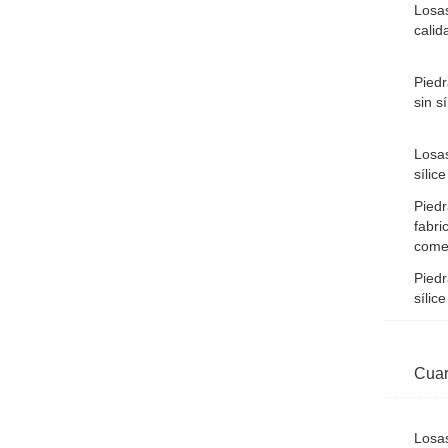
Losas
calid
Piedr
sin s
Losas
sílic
Piedr
fabri
come
Piedr
sílic
Cuar
Losa