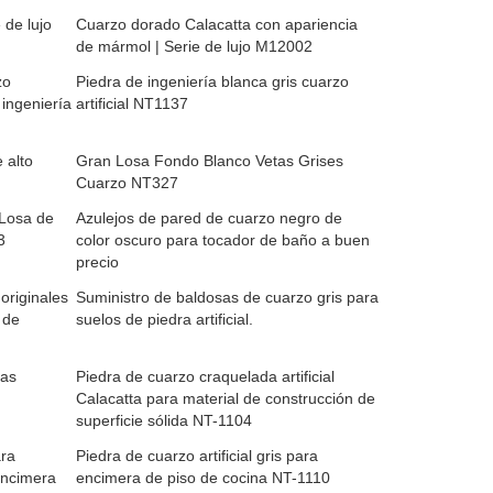
 de lujo
Cuarzo dorado Calacatta con apariencia
de mármol | Serie de lujo M12002
zo
Piedra de ingeniería blanca gris cuarzo
ingeniería
artificial NT1137
 alto
Gran Losa Fondo Blanco Vetas Grises
Cuarzo NT327
 Losa de
Azulejos de pared de cuarzo negro de
3
color oscuro para tocador de baño a buen
precio
originales
Suministro de baldosas de cuarzo gris para
 de
suelos de piedra artificial.
cas
Piedra de cuarzo craquelada artificial
Calacatta para material de construcción de
superficie sólida NT-1104
ara
Piedra de cuarzo artificial gris para
encimera
encimera de piso de cocina NT-1110