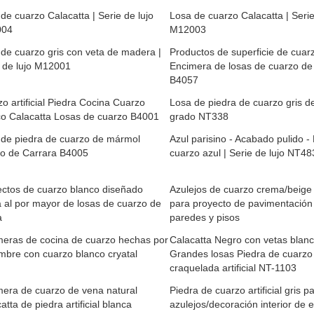
de cuarzo Calacatta | Serie de lujo
Losa de cuarzo Calacatta | Serie
004
M12003
de cuarzo gris con veta de madera |
Productos de superficie de cuar
 de lujo M12001
Encimera de losas de cuarzo de 
B4057
o artificial Piedra Cocina Cuarzo
Losa de piedra de cuarzo gris de
co Calacatta Losas de cuarzo B4001
grado NT338
 de piedra de cuarzo de mármol
Azul parisino - Acabado pulido -
co de Carrara B4005
cuarzo azul | Serie de lujo NT48
ctos de cuarzo blanco diseñado
Azulejos de cuarzo crema/beige 
 al por mayor de losas de cuarzo de
para proyecto de pavimentación
a
paredes y pisos
meras de cocina de cuarzo hechas por
Calacatta Negro con vetas blan
mbre con cuarzo blanco cryatal
Grandes losas Piedra de cuarzo
craquelada artificial NT-1103
era de cuarzo de vena natural
Piedra de cuarzo artificial gris p
atta de piedra artificial blanca
azulejos/decoración interior de 