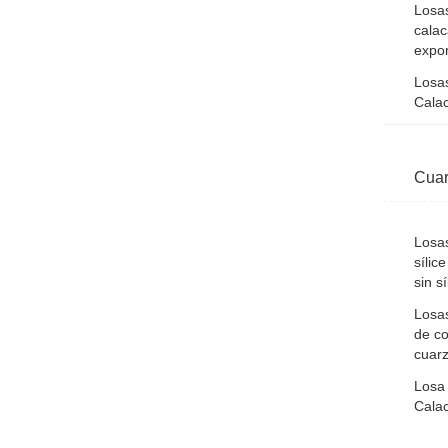
Losas
calac
expo
Losas
Cala
Cuar
Losas
sílic
sin sí
Losas
de co
cuar
Losa 
Cala