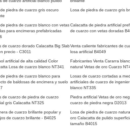
a de cuarzo artificial blanco pulido
brillante
de piedra de cuarzo gris oscuro
Losa de piedra de cuarzo gris bri
nte
de piedra de cuarzo blanco con vetas
Calacatta de piedra artificial pre
das para encimeras prefabricadas
de cuarzo con vetas doradas B
6
 de cuarzo dorado Calacatta Big Slab
Venta caliente fabricantes de cu
n precio - C3011
losa artificial B4049
l artificial de alta calidad Color
Fabricantes Venta Cararra blanc
catta Losa de cuarzo blanco NT341
natural Vetas de oro Cuarzo NT
de piedra de cuarzo blanco para
Losas de cuarzo cortadas a me
cto de baldosas de encimera y suelo
artificiales de cuarzo de ingenier
07
blanco NT335
 de cuarzo de piedra de cuarzo
Piedra artificial Vetas de oro ne
icial gris Calacatta NT325
cuarzo de piedra negra D2013
era de cuarzo brillante popular y
Losa de piedra de cuarzo natural
jos de cuarzo brillante - B4025
oro Calacatta de pulido superfici
tamaño B4015