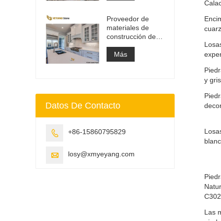
de tocador y losa
Cala
superior de
Proveedor de
Encim
trabajo
materiales de
cuar
construcción de
Losas
superficie sólida
de piedra de
Más
exper
cuarzo artificial
Piedr
y gri
Piedr
Datos De Contacto
decor
Losa
+86-15860795829

blan
losy@xmyeyang.com

Piedr
Natur
C302
Las 