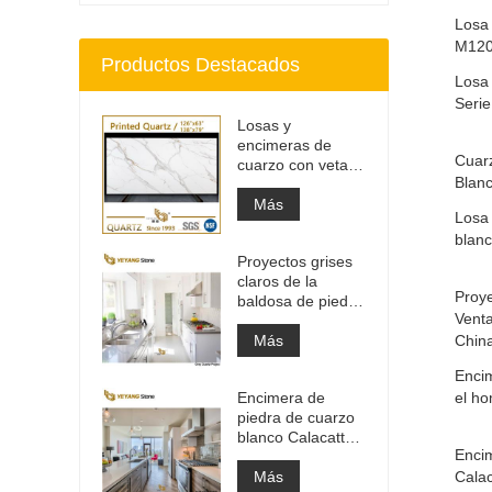
Losa 
M12
Productos Destacados
Losa 
Serie
Losas y
encimeras de
Cuarz
cuarzo con veta
Blan
gris impresa |
Cuarzo impreso
Más
Losa
de cuerpo entero
blan
PQ005
Proyectos grises
claros de la
Proye
baldosa de piedra
Venta
del material de
construcción de
Más
Chin
alta calidad
Enci
Encimera de
el ho
piedra de cuarzo
blanco Calacatta
Encim
de ingeniería
artificial, encimera
Más
Calac