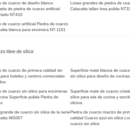
 de cuarzo de diseño blanco
Losas grandes de piedra de cua
atta de piedra de cuarzo artificial
Calacatta tallan losa pulida NT3
rtado NT410
 de cuarzo artificial Piedra de cuarzo
catta blanca para encimera NT-1101
zo libre de sílice
 de cuarzo de primera calidad sin
Superficie mate blanca de cuarzo
e para hoteles y centros comerciales
sin sílice para diseño de cocina
lice
 de cuarzo sin sílice para encimeras
Superficie mate de cuarzo cristal
cina Superficie pulida Piedra de
sílice para isla de cocina y escri
zo
oficina
grande de cuarzo sin sílice de la serie
Piedra de cuarzo macizo de pri
catta WG007
calidad Cuarzo azul sin sílice L
cuarzo sin sílice