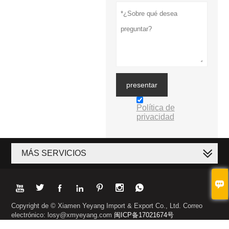
presentar
Política de
privacidad
MÁS SERVICIOS








Copyright de © Xiamen Yeyang Import & Export Co., Ltd. Correo
electrónico: losy@xmyeyang.com
闽ICP备17021674号