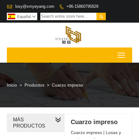

losy@xmyeyang.com
+86-15860795829


Español

Toggl
Inicio
>
Productos
>
Cuarzo impreso
MÁS
Cuarzo impreso
PRODUCTOS
Cuarzo impreso | Losas y