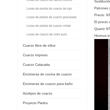
Sustitució
Patrones y
Losas de piedra de cuarzo de lujo
Precio: N
Losas de piedra de cuarzo granulado
El precio
Losas de piedra de cuarzo cristal
Quartz NT
Losas de cuarzo de color puro
Hicimos to
Cuarzo libre de sílice
Cuarzo impreso
Cuarzo Calacatta
Encimeras de cocina de cuarzo
Encimeras de cuarzo para baño
Azulejos de cuarzo
Proyecto Piedra