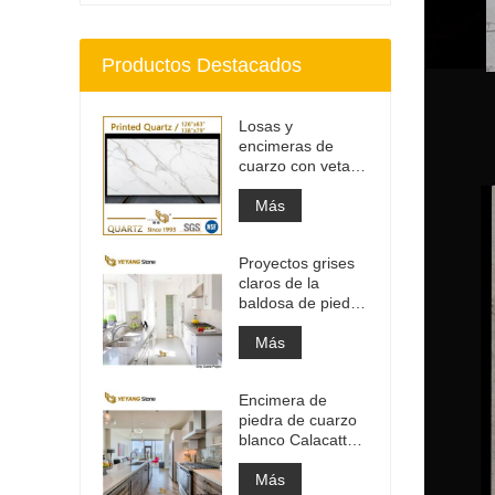
Productos Destacados
Losas y
encimeras de
cuarzo con veta
gris impresa |
Cuarzo impreso
Más
de cuerpo entero
PQ005
Proyectos grises
claros de la
baldosa de piedra
del material de
construcción de
Más
alta calidad
Encimera de
piedra de cuarzo
blanco Calacatta
de ingeniería
artificial, encimera
Más