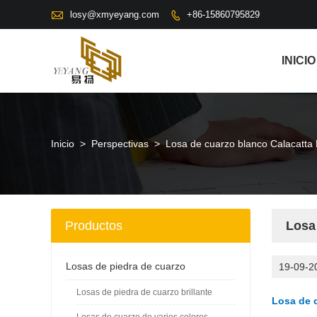

losy@xmyeyang.com
+86-15860795829

INICIO
Inicio
>
Perspectivas
>
Losa de cuarzo blanco Calacatt
Productos
Losa
Losas de piedra de cuarzo
19-09-2
Losas de piedra de cuarzo brillante
Losa de 
Losas de cuarzo de varios colores