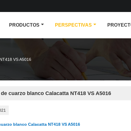
PRODUCTOS
PERSPECTIVAS
PROYECT
a NT418 VS A5016
 de cuarzo blanco Calacatta NT418 VS A5016
021
cuarzo blanco Calacatta NT418 VS A5016