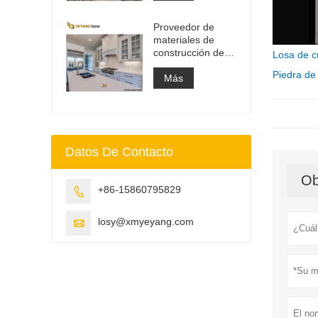
de tocador y losa
superior de
Proveedor de
trabajo
materiales de
construcción de
Losa de c
superficie sólida
Piedra de
de piedra de
Más
cuarzo artificial
Datos De Contacto
Ob
+86-15860795829

losy@xmyeyang.com
