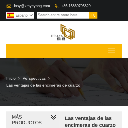

losy@xmyeyang.com
+86-15860795829


Español

Toggl
Inicio
>
Perspectivas
>
Las ventajas de las encimeras de cuarzo
MÁS
Las ventajas de las
PRODUCTOS
encimeras de cuarzo