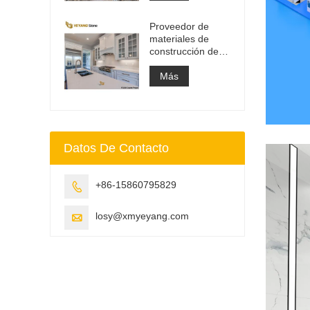
de tocador y losa
superior de
Proveedor de
trabajo
materiales de
construcción de
superficie sólida
de piedra de
Más
cuarzo artificial
Datos De Contacto
+86-15860795829

losy@xmyeyang.com
