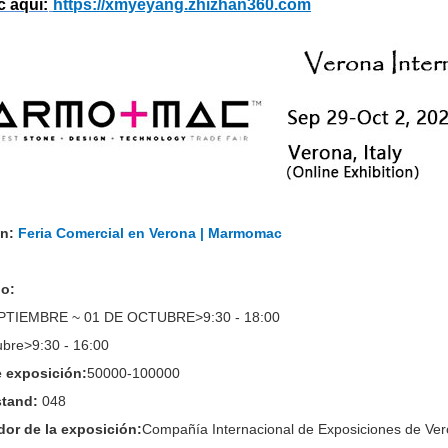
c aquí:
https://xmyeyang.zhizhan360.com
ón:
Feria Comercial en Verona | Marmomac
io:
PTIEMBRE ~ 01 DE OCTUBRE>9:30 - 18:00
ubre>9:30 - 16:00
e exposición:
50000-100000
stand:
048
or de la exposición:
Compañía Internacional de Exposiciones de Ve