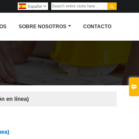

Español

OS
SOBRE NOSOTROS
CONTACTO

n en línea)
nea)