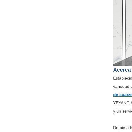
Acerca 
Estableci
variedad 
de cuarz
YEYANG ha
y un serv
De pie a 