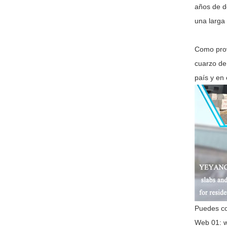
años de d
una larga 
Como prov
cuarzo de
país y en
Puedes co
Web 01: w