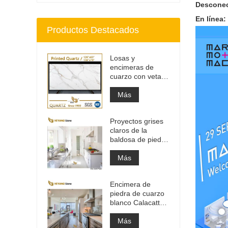
Desconec
En línea:
Productos Destacados
Losas y
encimeras de
cuarzo con veta
gris impresa |
Cuarzo impreso
Más
de cuerpo entero
PQ005
Proyectos grises
claros de la
baldosa de piedra
del material de
construcción de
Más
alta calidad
Encimera de
piedra de cuarzo
blanco Calacatta
de ingeniería
artificial, encimera
Más