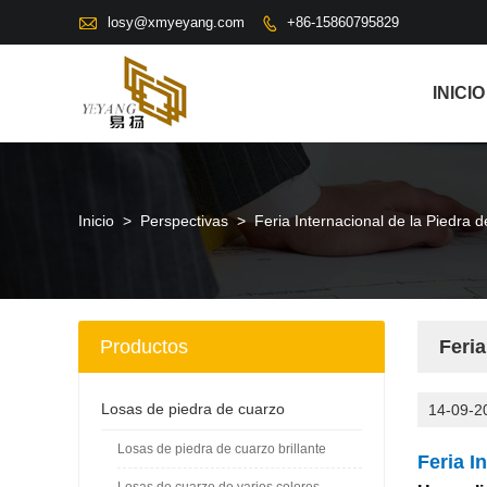

losy@xmyeyang.com
+86-15860795829

INICIO
Inicio
>
Perspectivas
>
Feria Internacional de la Piedra 
Productos
Feria
Losas de piedra de cuarzo
14-09-2
Losas de piedra de cuarzo brillante
Feria I
Losas de cuarzo de varios colores