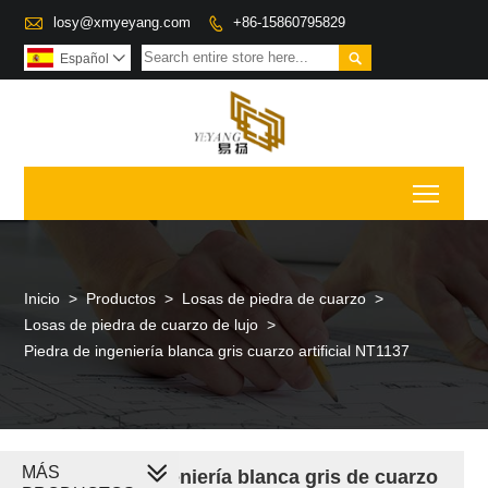

losy@xmyeyang.com
+86-15860795829


Español

Toggl
Inicio
>
Productos
>
Losas de piedra de cuarzo
>
Losas de piedra de cuarzo de lujo
>
Piedra de ingeniería blanca gris cuarzo artificial NT1137
MÁS
Piedra de ingeniería blanca gris de cuarzo