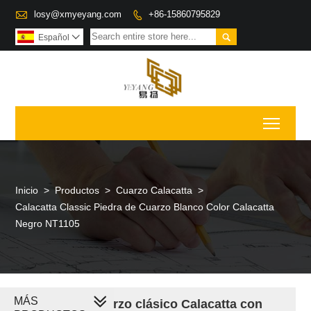

losy@xmyeyang.com
+86-15860795829


Español

Toggl
Inicio
>
Productos
>
Cuarzo Calacatta
>
Calacatta Classic Piedra de Cuarzo Blanco Color Calacatta
Negro NT1105
MÁS
Color gris cuarzo clásico Calacatta con