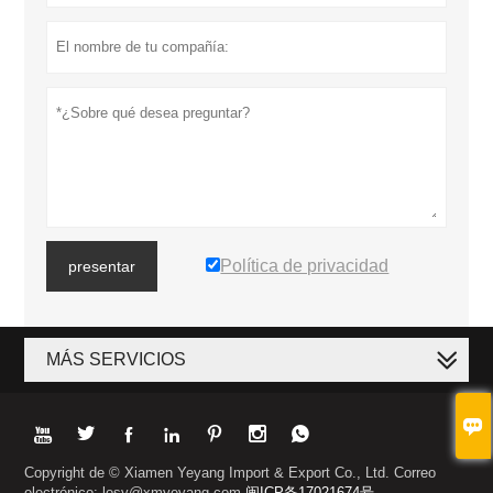
Política de privacidad
presentar
MÁS SERVICIOS








Copyright de © Xiamen Yeyang Import & Export Co., Ltd. Correo
electrónico: losy@xmyeyang.com
闽ICP备17021674号