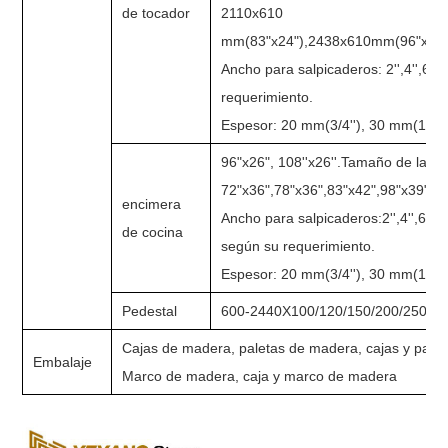
de tocador
2110x610
mm(83"x24"),2438x6
Ancho para salpicaderos: 2'',4'',6'',
requerimiento
Espesor: 20 mm(3/4''), 30 mm(1 1/4
96"x26", 108''x26''.Tamaño de la isl
72"x36",78"x36",83"x42",98"x39",
encimera
Ancho para salpicaderos:2'',4'',6'',
de cocina
según su requerimiento.
Espesor: 20 mm(3/4''), 30 mm(1 1/4
Pedestal
600-2440X100/120/150/200/250/3
Cajas de madera, paletas de madera, cajas y pale
Embalaje
Marco de madera, caja y marco de madera