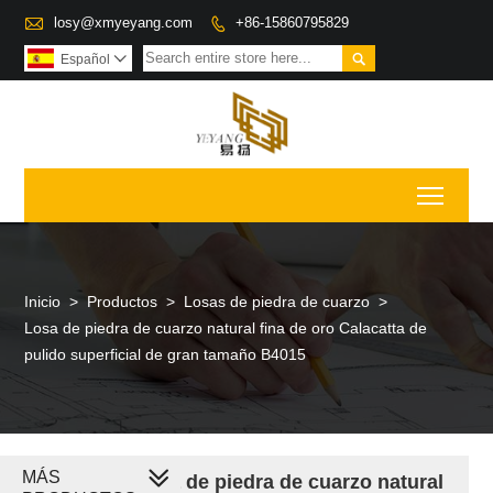

losy@xmyeyang.com
+86-15860795829


Español

Toggl
Inicio
>
Productos
>
Losas de piedra de cuarzo
>
Losa de piedra de cuarzo natural fina de oro Calacatta de
pulido superficial de gran tamaño B4015
MÁS
Pulido de losa de piedra de cuarzo natural