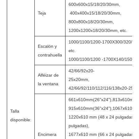
600x600x15/18/20/30mm,
Teja
400x400x15/18/20/30mm,
800x800x18/20/30mm,
1200x1200x18/20/30mm, etc.
1000/1100/1200-1700X300/320/33
Escalón y
etc.
contrahuella
1000/1100/1200 -1700X140/150/16
42/66/92x20-
Alféizar de
25x2
la ventana
42/66/92/110/112/116/138x20-25m
661x610mm(26"x24"),813x610mm(3
915x610mm(36"x24"),1067x610mm(
Talla
1220x610 mm (48 x 24 pulgadas), 
disponible:
pulgadas),
Encimera
1677x610 mm (66 x 24 pulgadas), 