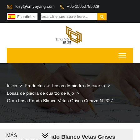

losy@xmyeyang.com
+86-15860795829


Español

Toggl
Inicio
>
Productos
>
Losas de piedra de cuarzo
>
Losas de piedra de cuarzo de lujo
>
Gran Losa Fondo Blanco Vetas Grises Cuarzo NT327
MÁS
Gran Losa Fondo Blanco Vetas Grises