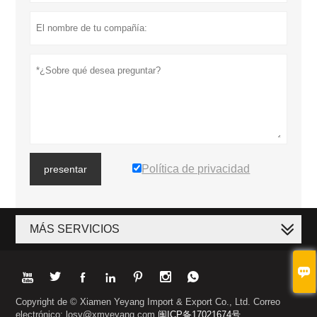
Política de privacidad
presentar
MÁS SERVICIOS








Copyright de © Xiamen Yeyang Import & Export Co., Ltd. Correo
electrónico: losy@xmyeyang.com
闽ICP备17021674号