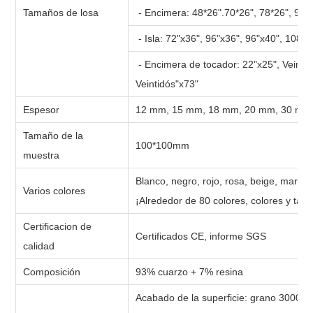
Tamaños de losa
- Encimera: 48*26".70*26", 78*26", 96"
- Isla: 72"x36", 96"x36", 96"x40", 108"x
- Encimera de tocador: 22"x25", Veintidó
Veintidós"x73"
Espesor
12 mm, 15 mm, 18 mm, 20 mm, 30 mm
Tamaño de la
100*100mm
muestra
Blanco, negro, rojo, rosa, beige, marrón,
Varios colores
¡Alrededor de 80 colores, colores y tam
Certificacion de
Certificados CE, informe SGS
calidad
Composición
93% cuarzo + 7% resina
Acabado de la superficie: grano 3000 bri