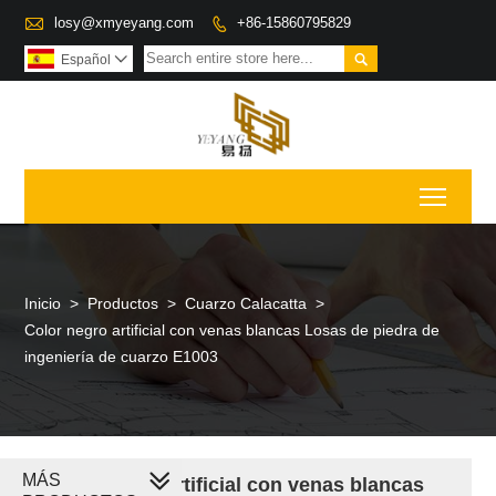

losy@xmyeyang.com
+86-15860795829


Español

Toggl
Inicio
>
Productos
>
Cuarzo Calacatta
>
Color negro artificial con venas blancas Losas de piedra de
ingeniería de cuarzo E1003
MÁS
Color negro artificial con venas blancas