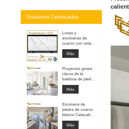
calien
Productos Destacados
Losas y
encimeras de
cuarzo con veta
gris impresa |
Cuarzo impreso
Más
de cuerpo entero
PQ005
Proyectos grises
claros de la
baldosa de piedra
del material de
construcción de
Más
alta calidad
Encimera de
piedra de cuarzo
blanco Calacatta
de ingeniería
artificial, encimera
Más