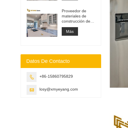
de tocador y losa
superior de
Proveedor de
trabajo
materiales de
construcción de
superficie sólida
de piedra de
Más
cuarzo artificial
Datos De Contacto
+86-15860795829

losy@xmyeyang.com
