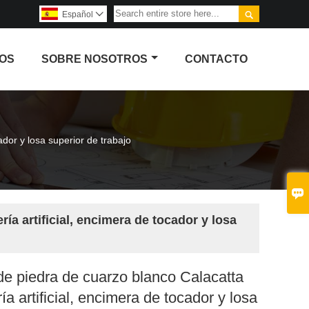

Español

OS
SOBRE NOSOTROS
CONTACTO
ador y losa superior de trabajo

ía artificial, encimera de tocador y losa
e piedra de cuarzo blanco Calacatta
ía artificial, encimera de tocador y losa