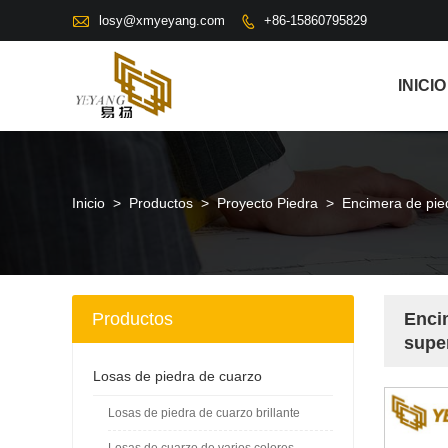

losy@xmyeyang.com
+86-15860795829

INICIO
Inicio
>
Productos
>
Proyecto Piedra
>
Encimera de pied
Productos
Encim
super
Losas de piedra de cuarzo
Losas de piedra de cuarzo brillante
Losas de cuarzo de varios colores