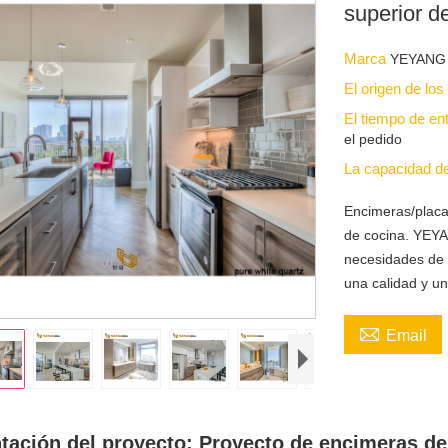
superior d
Marca
YEYANG
El origen de lo
El tiempo de en
el pedido
La capacidad d
Encimeras/placa
de cocina. YEYA
necesidades de a
una calidad y un

Email
tación del proyecto: Proyecto de encimeras de