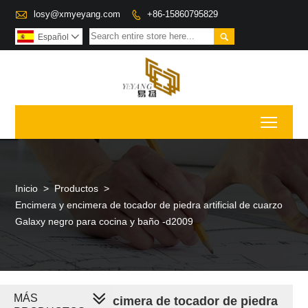

losy@xmyeyang.com
+86-15860795829


Español

Toggl
Inicio
>
Productos
>
Encimera y encimera de tocador de piedra artificial de cuarzo
Galaxy negro para cocina y baño -d2009
MÁS
Encimera y encimera de tocador de piedra