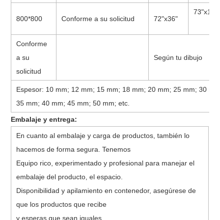
73"x19"
800*800
Conforme a su solicitud
72"x36"
Conforme
a su
Según tu dibujo
solicitud
Espesor: 10 mm; 12 mm; 15 mm; 18 mm; 20 mm; 25 mm; 30 mm
35 mm; 40 mm; 45 mm; 50 mm; etc.
Embalaje y entrega:
En cuanto al embalaje y carga de productos, también lo
hacemos de forma segura. Tenemos
Equipo rico, experimentado y profesional para manejar el
embalaje del producto, el espacio.
Disponibilidad y apilamiento en contenedor, asegúrese de
que los productos que recibe
y esperas que sean iguales.