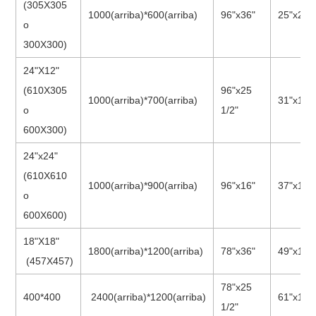
(305X305
1000(arriba)*600(arriba)
96"x36"
25"x22"
o
300X300)
24"X12"
(610X305
96"x25
1000(arriba)*700(arriba)
31"x19"
o
1/2"
600X300)
24"x24"
(610X610
1000(arriba)*900(arriba)
96"x16"
37"x19"
o
600X600)
18"X18"
1800(arriba)*1200(arriba)
78"x36"
49"x19"
(457X457)
78"x25
400*400
2400(arriba)*1200(arriba)
61"x19"
1/2"