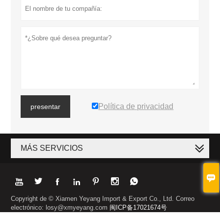
Política de privacidad
presentar
MÁS SERVICIOS








Copyright de © Xiamen Yeyang Import & Export Co., Ltd. Correo
electrónico: losy@xmyeyang.com
闽ICP备17021674号