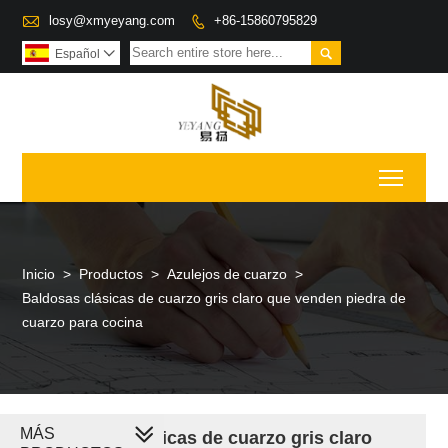

losy@xmyeyang.com
+86-15860795829


Español

Toggl
Inicio
>
Productos
>
Azulejos de cuarzo
>
Baldosas clásicas de cuarzo gris claro que venden piedra de
cuarzo para cocina
MÁS
Baldosas clásicas de cuarzo gris claro