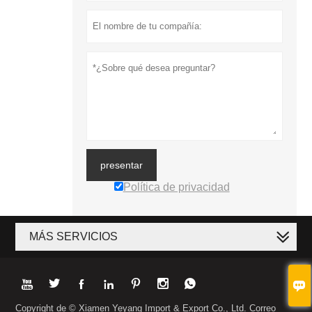
presentar
Política de privacidad
MÁS SERVICIOS








Copyright de © Xiamen Yeyang Import & Export Co., Ltd. Correo