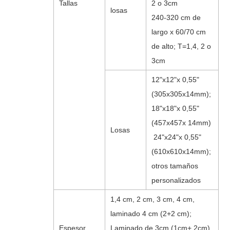
Tallas
2 o 3cm
losas
240-320 cm de
largo x 60/70 cm
de alto; T=1,4, 2 o
3cm
12"x12"x 0,55"
(305x305x14mm);
18"x18"x 0,55"
(457x457x 14mm)
Losas
24"x24"x 0,55"
(610x610x14mm);
otros tamaños
personalizados
1,4 cm, 2 cm, 3 cm, 4 cm,
laminado 4 cm (2+2 cm);
Espesor
Laminado de 3cm (1cm+ 2cm)