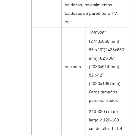
baldosas, revestimientos,
baldosas de pared para TV,
etc.
108"x26"
(2743x660 mm);
96"x26"(2438x660
mm); 82"x36"
encimera
(2083x914 mm);
82"x42"
(2083x1067mm).
Otros tamaños
personalizados
240-320 cm de
largo x 120-180
cm de alto; T=1,4,