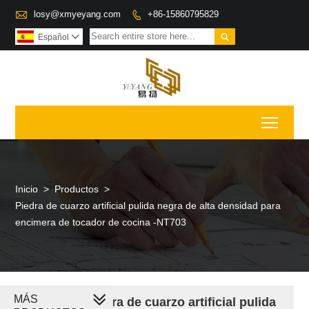

losy@xmyeyang.com
+86-15860795829


Español

Toggl
Inicio
>
Productos
>
Piedra de cuarzo artificial pulida negra de alta densidad para
encimera de tocador de cocina -NT703
MÁS
Piedra de cuarzo artificial pulida