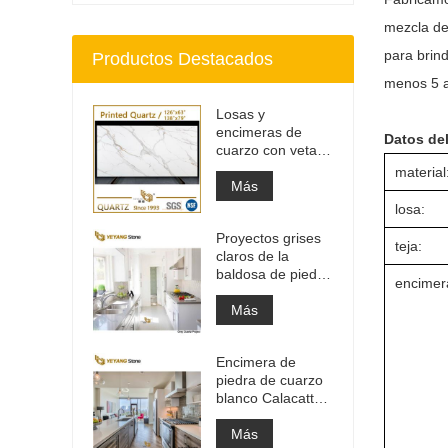
mezcla de
para brin
Productos Destacados
menos 5 añ
Losas y
encimeras de
Datos de
cuarzo con veta
gris impresa |
material
Cuarzo impreso
Más
de cuerpo entero
losa:
PQ005
Proyectos grises
teja:
claros de la
baldosa de piedra
encimer
del material de
construcción de
Más
alta calidad
Encimera de
piedra de cuarzo
blanco Calacatta
de ingeniería
artificial, encimera
Más