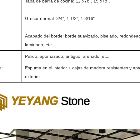
Tapa de barra de cocina: 12"x78", 15"x78".
Grosor normal: 3/4", 1 1/2", 1 3/16"
Acabado del borde: borde suavizado, biselado, redondead
laminado, etc.
Pulido, apomazado, antiguo, arenado, etc.
e:
Espuma en el interior + cajas de madera resistentes y apt
exterior.