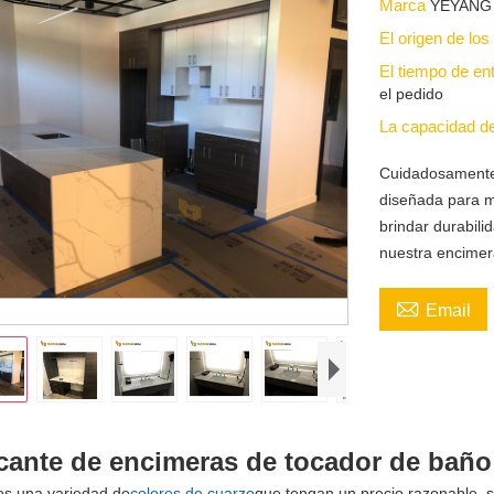
Marca
YEYANG
El origen de lo
El tiempo de en
el pedido
La capacidad d
Cuidadosamente 
diseñada para m
brindar durabili
nuestra encimer

Email
cante de encimeras de tocador de baño 
s una variedad de
colores de cuarzo
que tengan un precio razonable, 