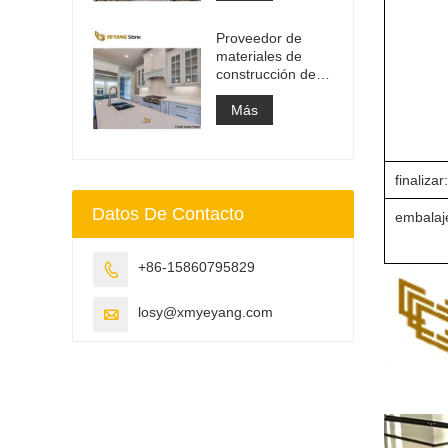
de tocador y losa
superior de
Proveedor de
trabajo
materiales de
construcción de
superficie sólida
de piedra de
Más
cuarzo artificial
finalizar:
Datos De Contacto
embalaj
+86-15860795829

losy@xmyeyang.com
