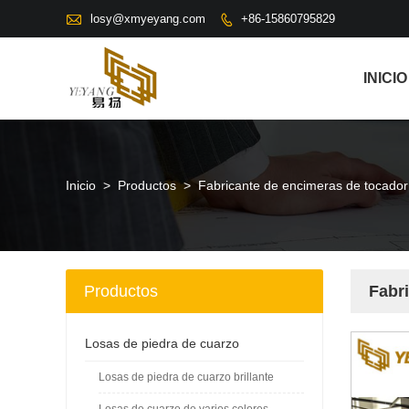

losy@xmyeyang.com
+86-15860795829

INICIO
Inicio
>
Productos
>
Fabricante de encimeras de tocador
Productos
Fabr
Losas de piedra de cuarzo
Losas de piedra de cuarzo brillante
Losas de cuarzo de varios colores