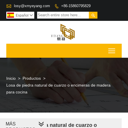

losy@xmyeyang.com
+86-15860795829


Español

Toggl
Inicio
>
Productos
>
Losa de piedra natural de cuarzo o encimeras de madera
para cocina
MÁS
Losa de piedra natural de cuarzo o