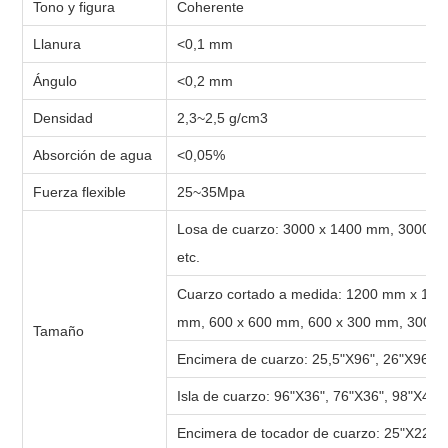
Tono y figura
Coherente
Llanura
<0,1 mm
Ángulo
<0,2 mm
Densidad
2,3~2,5 g/cm3
Absorción de agua
<0,05%
Fuerza flexible
25~35Mpa
Losa de cuarzo:
3000 x 1400 mm, 3000 x 
etc.
Cuarzo cortado a medida:
1200 mm x 120
mm, 600 x 600 mm, 600 x 300 mm, 300 x 
Tamaño
Encimera de cuarzo:
25,5"X96", 26"X96", 
Isla de cuarzo:
96"X36", 76"X36", 98"X42",
Encimera de tocador de cuarzo:
25"X22", 3