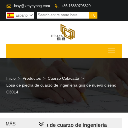

losy@xmyeyang.com
+86-15860795829


Español

Toggl
Inicio
>
Productos
>
Cuarzo Calacatta
>
Losa de piedra de cuarzo de ingeniería gris de nuevo diseño
C3014
MÁS
Losa de piedra de cuarzo de ingeniería