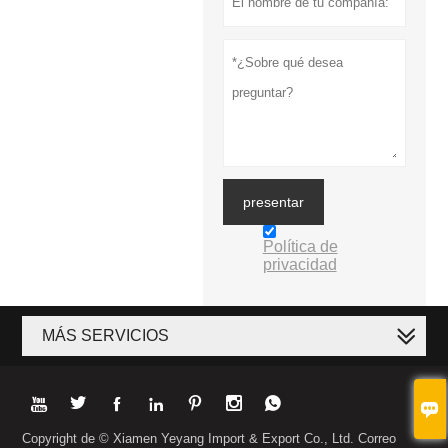
presentar
Política de
privacidad
MÁS SERVICIOS








Copyright de © Xiamen Yeyang Import & Export Co., Ltd. Correo