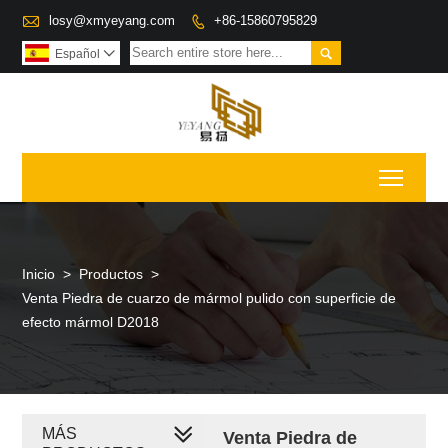

losy@xmyeyang.com
+86-15860795829


Español

Toggl
Inicio
>
Productos
>
Venta Piedra de cuarzo de mármol pulido con superficie de
efecto mármol D2018
MÁS
Venta Piedra de