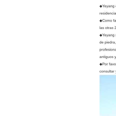
◆Yeyang e
residencia
◆Como fab
las otras 
◆Yeyang st
de piedra
profesion
antiguos 
◆Por favor
consultar