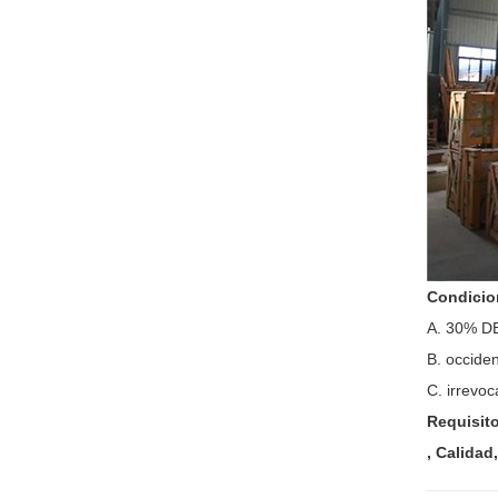
Condicio
A. 30% D
B. occide
C. irrevo
Requisit
, Calidad