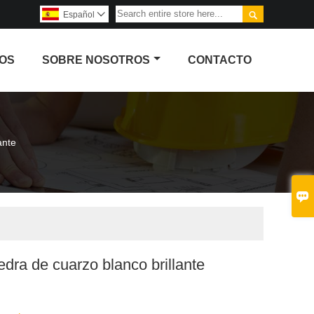

Español

OS
SOBRE NOSOTROS
CONTACTO
ante

edra de cuarzo blanco brillante