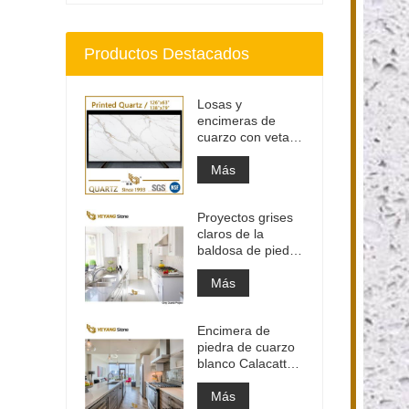
Productos Destacados
Losas y
encimeras de
cuarzo con veta
gris impresa |
Cuarzo impreso
Más
de cuerpo entero
PQ005
Proyectos grises
claros de la
baldosa de piedra
del material de
construcción de
Más
alta calidad
Encimera de
piedra de cuarzo
blanco Calacatta
de ingeniería
artificial, encimera
Más