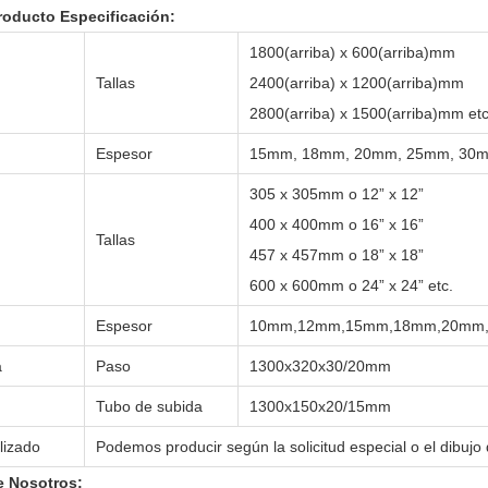
roducto Especificación:
1800(arriba) x 600(arriba)mm
Tallas
2400(arriba) x 1200(arriba)mm
2800(arriba) x 1500(arriba)mm etc
Espesor
15mm, 18mm, 20mm, 25mm, 30mm
305 x 305mm o 12” x 12”
400 x 400mm o 16” x 16”
Tallas
457 x 457mm o 18” x 18”
600 x 600mm o 24” x 24” etc.
Espesor
10mm,12mm,15mm,18mm,20mm,2
a
Paso
1300x320x30/20mm
Tubo de subida
1300x150x20/15mm
lizado
Podemos producir según la solicitud especial o el dibujo 
e Nosotros: