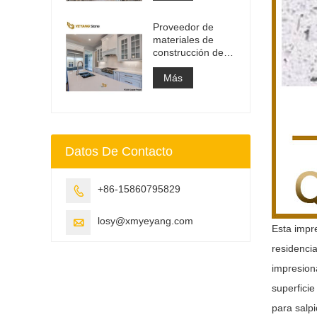
de tocador y losa
superior de
Proveedor de
trabajo
materiales de
construcción de
superficie sólida
de piedra de
Más
cuarzo artificial
Datos De Contacto
+86-15860795829

losy@xmyeyang.com

Esta impr
residencia
impresiona
superfici
para salp