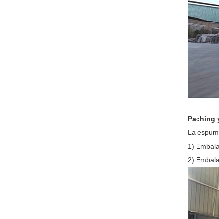
Paching 
La espuma
1) Embala
2) Embala