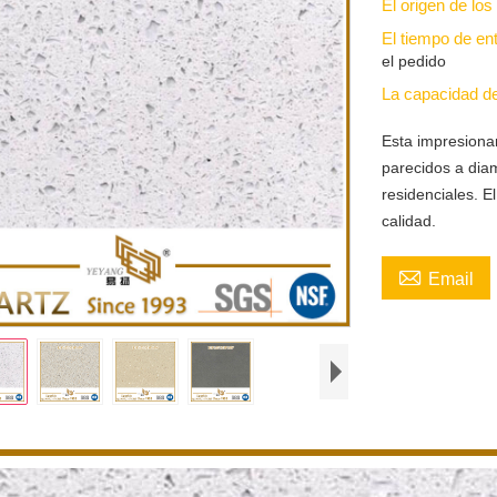
El origen de lo
El tiempo de en
el pedido
La capacidad d
Esta impresionan
parecidos a diam
residenciales. E
calidad.

Email