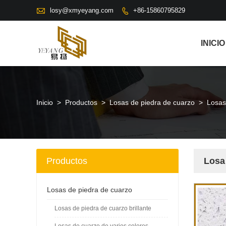

losy@xmyeyang.com
+86-15860795829

INICIO
Inicio
>
Productos
>
Losas de piedra de cuarzo
>
Losas
Productos
Losa 
Losas de piedra de cuarzo
Losas de piedra de cuarzo brillante
Losas de cuarzo de varios colores