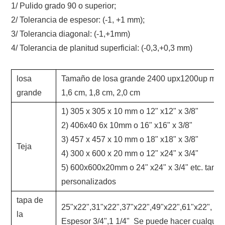
1/ Pulido grado 90 o superior;
2/ Tolerancia de espesor: (-1, +1 mm);
3/ Tolerancia diagonal: (-1,+1mm)
4/ Tolerancia de planitud superficial: (-0,3,+0,3 mm)
losa
Tamaño de losa grande 2400 upx1200up mm,
grande
1,6 cm, 1,8 cm, 2,0 cm
1) 305 x 305 x 10 mm o 12" x12" x 3/8"
2) 406x40 6x 10mm o 16" x16" x 3/8"
3) 457 x 457 x 10 mm o 18" x18" x 3/8"
Teja
4) 300 x 600 x 20 mm o 12" x24" x 3/4"
5) 600x600x20mm o 24" x24" x 3/4" etc. tama
personalizados
tapa de
25"x22",31"x22",37"x22",49"x22",61"x22", et
la
Espesor 3/4",1 1/4" Se puede hacer cualquier