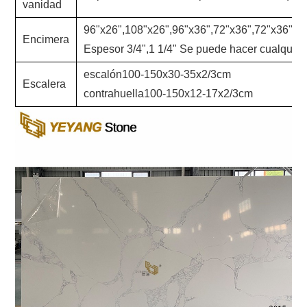
vanidad
96"x26",108"x26",96"x36",72"x36",72"x36",96
Encimera
Espesor 3/4",1 1/4" Se puede hacer cualquier 
escalón100-150x30-35x2/3cm
Escalera
contrahuella100-150x12-17x2/3cm