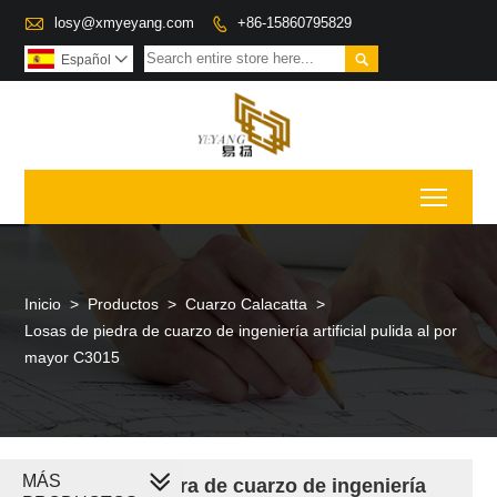

losy@xmyeyang.com
+86-15860795829


Español

Toggl
Inicio
>
Productos
>
Cuarzo Calacatta
>
Losas de piedra de cuarzo de ingeniería artificial pulida al por
mayor C3015
MÁS
Losas de piedra de cuarzo de ingeniería