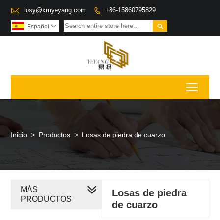

losy@xmyeyang.com
+86-15860795829


Español

Toggl
Inicio
>
Productos
>
Losas de piedra de cuarzo
MÁS
Losas de piedra
PRODUCTOS
de cuarzo