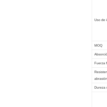
Uso de 
MOQ
Absorci
Fuerza f
Resisten
abrasió
Dureza 