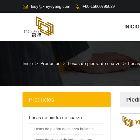

losy@xmyeyang.com
+86-15860795829

INICIO
Inicio
>
Productos
>
Losas de piedra de cuarzo
>
Losas
Productos
Piedr
Losas de piedra de cuarzo
Losas de piedra de cuarzo brillante
Losas de cuarzo de varios colores