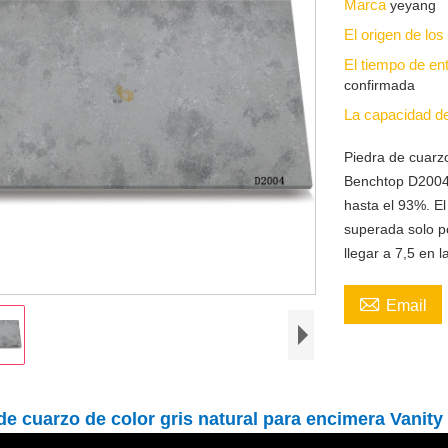
Marca
yeyang
El origen de lo
El tiempo de en
confirmada
La capacidad d
Piedra de cuarzo
Benchtop D2004,
hasta el 93%. El
superada solo po
llegar a 7,5 en 

Email
de cuarzo de color gris natural para encimera Vanit