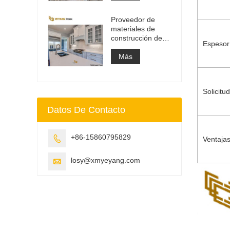
de tocador y losa
superior de
Proveedor de
trabajo
materiales de
construcción de
Espesor
superficie sólida
de piedra de
Más
cuarzo artificial
Solicitud
Datos De Contacto
+86-15860795829

Ventaja
losy@xmyeyang.com
