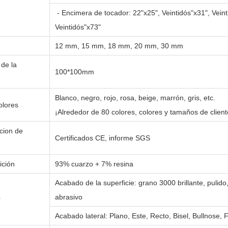
- Encimera de tocador: 22"x25", Veintidós"x31", Veinti
Veintidós"x73"
12 mm, 15 mm, 18 mm, 20 mm, 30 mm
de la
100*100mm
Blanco, negro, rojo, rosa, beige, marrón, gris, etc.
olores
¡Alrededor de 80 colores, colores y tamaños de clien
acion de
Certificados CE, informe SGS
ción
93% cuarzo + 7% resina
Acabado de la superficie: grano 3000 brillante, pulido
abrasivo
r
Acabado lateral: Plano, Este, Recto, Bisel, Bullnose, 