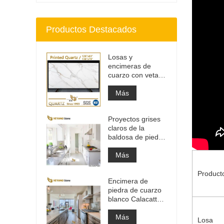
Productos Destacados
Losas y
encimeras de
cuarzo con veta
gris impresa |
Cuarzo impreso
Más
de cuerpo entero
PQ005
Proyectos grises
claros de la
baldosa de piedra
del material de
construcción de
Más
alta calidad
Product
Encimera de
piedra de cuarzo
blanco Calacatta
de ingeniería
artificial, encimera
Más
Losa