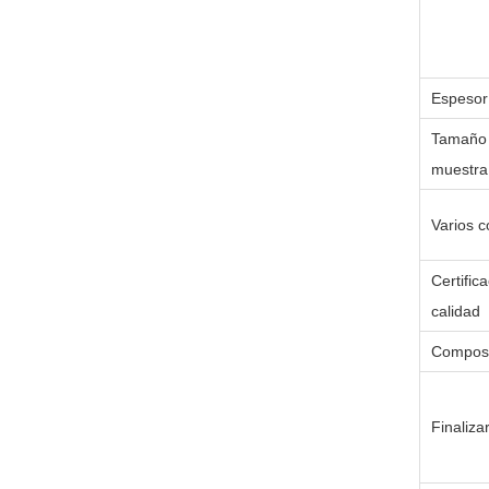
Espesor
Tamaño 
muestra
Varios c
Certific
calidad
Composi
Finaliza