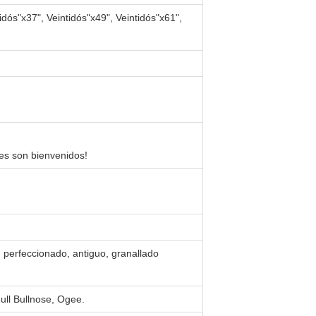
dós"x37", Veintidós"x49", Veintidós"x61",
tes son bienvenidos!
, perfeccionado, antiguo, granallado
Full Bullnose, Ogee.