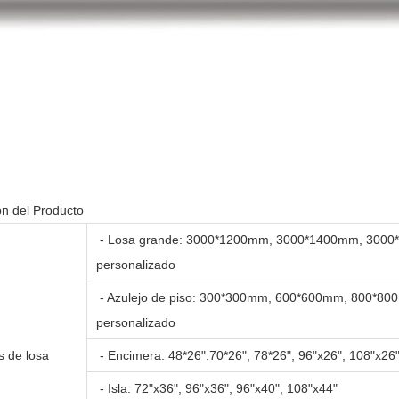
ón del Producto
- Losa grande: 3000*1200mm, 3000*1400mm, 300
personalizado
- Azulejo de piso: 300*300mm, 600*600mm, 800*8
personalizado
 de losa
- Encimera: 48*26".70*26", 78*26", 96"x26", 108"x26
- Isla: 72"x36", 96"x36", 96"x40", 108"x44"