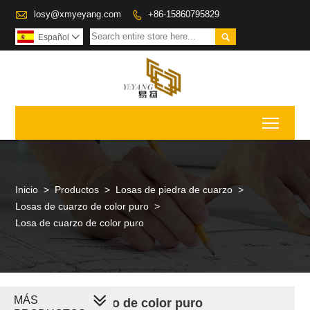

losy@xmyeyang.com
+86-15860795829


Español

Toggl
Inicio
>
Productos
>
Losas de piedra de cuarzo
>
Losas de cuarzo de color puro
>
Losa de cuarzo de color puro
MÁS
Losa de cuarzo de color puro