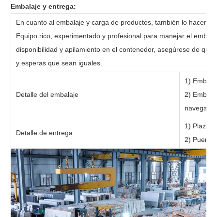
Embalaje y entrega:
En cuanto al embalaje y carga de productos, también lo hacem
Equipo rico, experimentado y profesional para manejar el embalaj
disponibilidad y apilamiento en el contenedor, asegúrese de que
y esperas que sean iguales.
1) Embalaj
Detalle del embalaje
2) Embala
navegar c
1) Plazo d
Detalle de entrega
2) Puerto